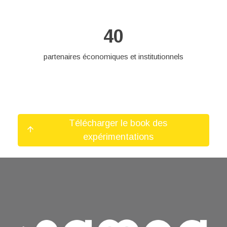
40
partenaires économiques et institutionnels
Télécharger le book des
arrow_upward
expérimentations